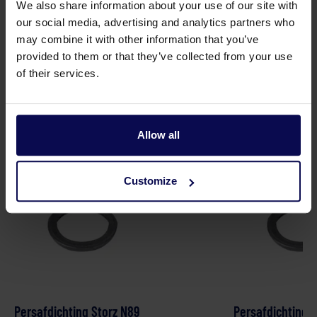
We also share information about your use of our site with
Zuigafdichting Storz N89
Zuigafdichting S
our social media, advertising and analytics partners who
Nok 89
Nok 115
may combine it with other information that you’ve
provided to them or that they’ve collected from your use
of their services.
Onderdelen
Allow all
Customize
Persafdichting Storz N89
Persafdichting S