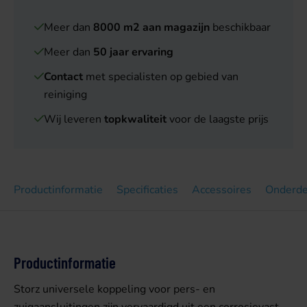
Meer dan
8000 m2 aan magazijn
beschikbaar
Meer dan
50 jaar ervaring
Contact
met specialisten op gebied van
reiniging
Wij leveren
topkwaliteit
voor de laagste prijs
Productinformatie
Specificaties
Accessoires
Onderde
Productinformatie
Storz universele koppeling voor pers- en
zuigaansluitingen zijn vervaardigd uit een corrosievast