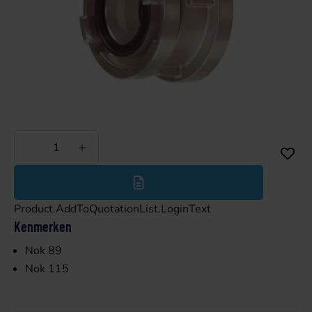
Minder
Meer
Product.AddToQuotationList.LoginText
Kenmerken
Nok 89
Nok 115