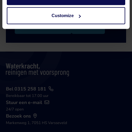
zoektocht naar een oplossing die aansluit op
jouw vraagstuk!
Customize
Bel 0315 258 181
Contact
Bel 0315 258 181
Bereikbaar tot 17.00 uur
Stuur een e-mail
24/7 open
Bezoek ons
Markenweg 1, 7051 HS Varsseveld