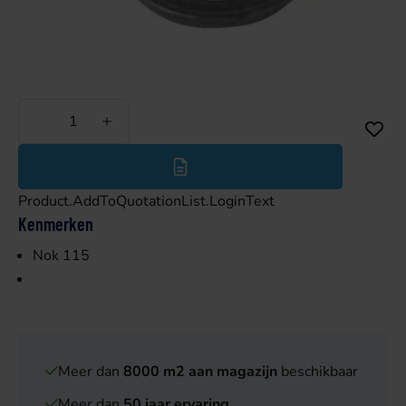
Minder
Meer
Product.AddToQuotationList.LoginText
Kenmerken
Nok 115
Meer dan
8000 m2 aan magazijn
beschikbaar
Meer dan
50 jaar ervaring