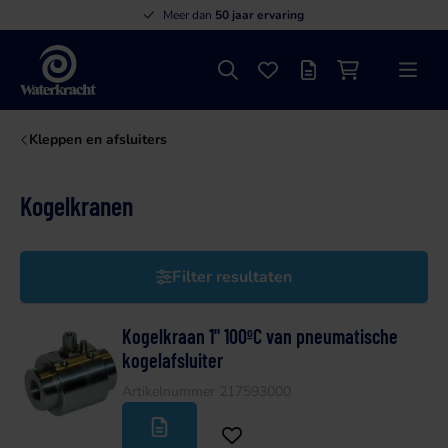
Meer dan
50 jaar ervaring
Zoeken
Favorieten
Offertelijst
Winkelwagen
Menu
Waterkracht
Kleppen en afsluiters
Kogelkranen
Filter resultaten
Kogelkraan 1" 100ºC van pneumatische
kogelafsluiter
Artikelnummer 217593000