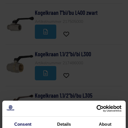
Kogelkraan 1"bi/bu L400 zwart
Artikelnummer 217505000
Kogelkraan 1.1/2"bi/bi L300
Artikelnummer 217486000
Kogelkraan 1.1/2"bi/bu L305
Artikelnummer 217530000
Consent
Details
About