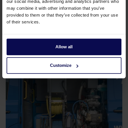
our social media, advertising and analytics partners who
voor levering nog doorgevoerd.
may combine it with other information that you’ve
provided to them or that they’ve collected from your use
Afstemming tot in de details
of their services.
Dankzij nauwe afstemming tussen Marcella,
Waterkracht en de betrokken carrosseriebouwer werd
de bus tot in de puntjes voorbereid. Zo werd het
systeem precies geleverd zoals de klant het voor ogen
Allow all
had.
Customize