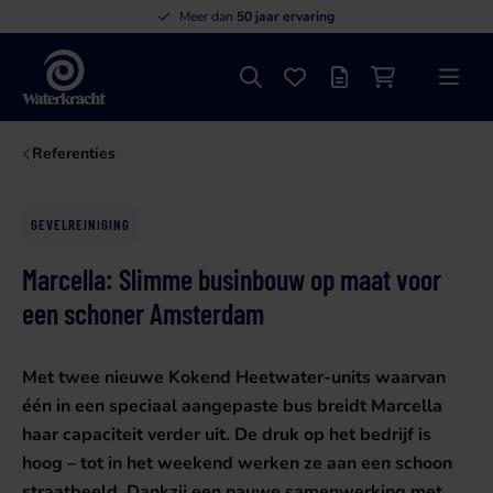
Meer dan
50 jaar ervaring
Zoeken
Favorieten
Offertelijst
Winkelwagen
Menu
Waterkracht
Referenties
GEVELREINIGING
Marcella: Slimme businbouw op maat voor
een schoner Amsterdam
Met twee nieuwe Kokend Heetwater-units waarvan
één in een speciaal aangepaste bus breidt Marcella
haar capaciteit verder uit. De druk op het bedrijf is
hoog – tot in het weekend werken ze aan een schoon
straatbeeld. Dankzij een nauwe samenwerking met