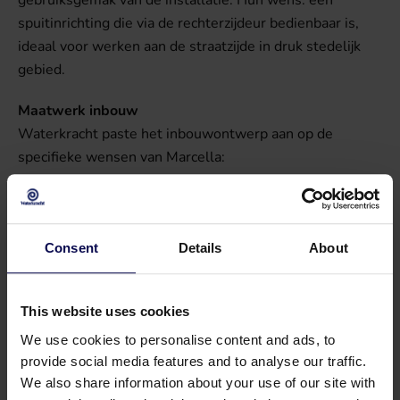
spuitinrichting die via de rechterzijdeur bedienbaar is,
ideaal voor werken aan de straatzijde in druk stedelijk
gebied.
Maatwerk inbouw
Waterkracht paste het inbouwontwerp aan op de
specifieke wensen van Marcella:
Bediening via de zijdeur in plaats van de
·
achterzijde
Consent
Details
About
Speciale montage van het lanspistool op het
·
tussenschot (in plaats van op de vloer)
This website uses cookies
Maximale benutting van de laadruimte, met
·
We use cookies to personalise content and ads, to
overzichtelijke plaatsing van componenten
provide social media features and to analyse our traffic.
We also share information about your use of our site with
De aanpassing van het lansgarnituur werd zelfs kort