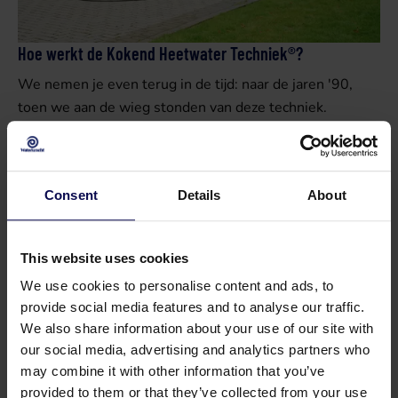
Hoe werkt de Kokend Heetwater Techniek®?
We nemen je even terug in de tijd: naar de jaren '90,
toen we aan de wieg stonden van deze techniek.
In Nieuw-Zeeland hanteerde men een innovatieve
methode: onkruid bestrijden met heet water en schuim.
In samenwerking ontwikkelden wij deze techniek verder,
Consent
Details
About
anticiperend op het naderende verbod op glyfosaat.
Onze eerste tests in Utrecht leidden direct tot klachten
This website uses cookies
van bewoners: het biologisch afbreekbare schuim kwam
namelijk in de grachten terecht. Daarom schakelden we
We use cookies to personalise content and ads, to
provide social media features and to analyse our traffic.
snel over naar puur kokend heet water.
We also share information about your use of our site with
Deze techniek bleek effectief: het kokende water -met
our social media, advertising and analytics partners who
may combine it with other information that you’ve
constante temperatuur van 99°C- vernietigt de eiwitten
provided to them or that they’ve collected from your use
van de plant, waardoor het niet overleeft. Zo stonden