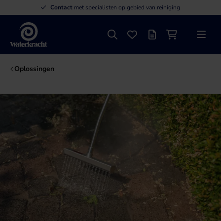
Contact
met specialisten op gebied van reiniging
Zoeken
Favorieten
Offertelijst
Winkelwagen
Menu
Waterkracht
Oplossingen