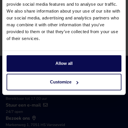
provide social media features and to analyse our traffic.
Accessoires bij de stofzuigers
We also share information about your use of our site with
our social media, advertising and analytics partners who
Om uw industriële stofzuiger compleet te maken
may combine it with other information that you’ve
hebben wij een ruim assortiment aan accessoires. Denk
provided to them or that they’ve collected from your use
hierbij onder andere aan zuigmonden, stofzuigslangen,
of their services.
filters en kierzuigers. Bekijk
hier
het assortiment.
Allow all
Customize
Bel 0315 258 181
Bereikbaar tot 17.00 uur
Stuur een e-mail
24/7 open
Bezoek ons
Markenweg 1, 7051 HS Varsseveld