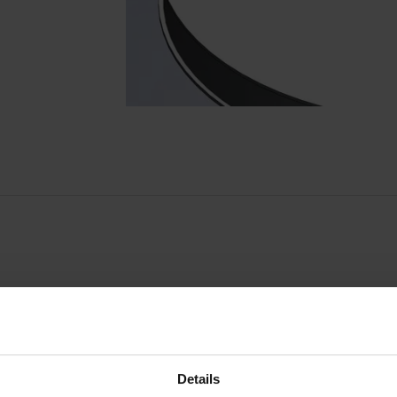
Buis RVS gebogen - tankwaskop
Artikelnummer 290105000
Details