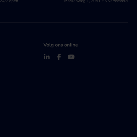
24/7 open
Markenweg 1, 7051 HS Varsseveld
Volg ons online