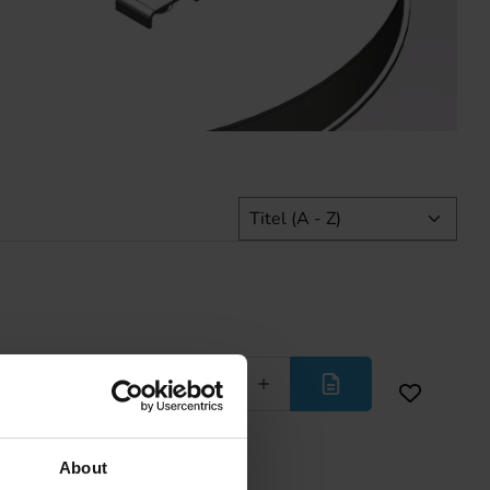
Minder
Meer
About