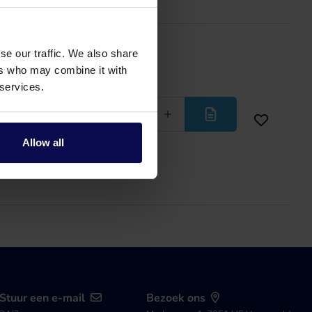
se our traffic. We also share
ers who may combine it with
 services.
Minder
Meer
Allow all
Stuur een e-mail
Bezoek ons