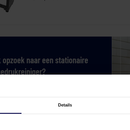
 opzoek naar een stationaire
edrukreiniger?
 contact op met een specialist
Bel ons
Details