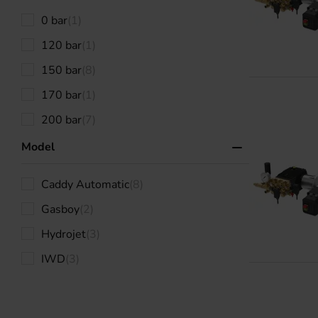
0 bar
(1)
120 bar
(1)
150 bar
(8)
170 bar
(1)
200 bar
(7)
Model
Caddy Automatic
(8)
Gasboy
(2)
Hydrojet
(3)
IWD
(3)