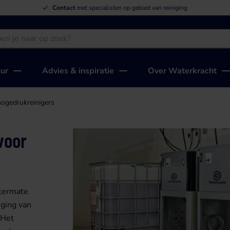
Contact
met specialisten op gebied van reiniging
uur
Advies & inspiratie
Over Waterkracht
hogedrukreinigers
voor
itermate
iging van
 Het