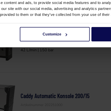
e content and ads, to provide social media features and to analy
 our site with our social media, advertising and analytics partn
 provided to them or that they’ve collected from your use of their
Caddy Automatic Konsole 150/42
Customize
Artikelnummer 202203000
42 L/min | 150 bar
Caddy Automatic Konsole 200/15
Artikelnummer 202251000