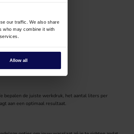
se our traffic. We also share
ers who may combine it with
 services.
e verdiepen in:
Allow all
 bepalen de juiste werkdruk, het aantal liters per
agt aan een optimaal resultaat.
ndeloze opties om jouw wasplaat zó in te richten zodat