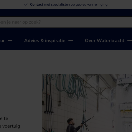
Wij leveren
topkwaliteit
voor de laagste prijs
Contact
met specialisten op gebied van reiniging
uur
Advies & inspiratie
Over Waterkracht
e te
e voertuig