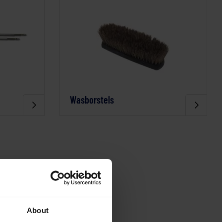
Wasborstels
About