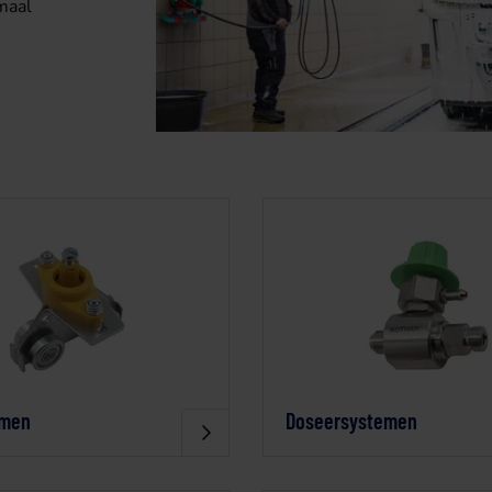
maal
e
emen
Doseersystemen