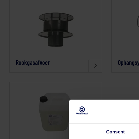
Rookgasafvoer
Ophangs
Consent