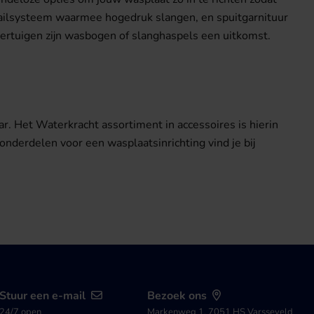
railsysteem waarmee hogedruk slangen, en spuitgarnituur
 voertuigen zijn wasbogen of slanghaspels een uitkomst.
r. Het Waterkracht assortiment in accessoires is hierin
onderdelen voor een wasplaatsinrichting vind je bij
Stuur een e-mail
Bezoek ons
24/7 open
Markenweg 1, 7051 HS Varsseveld