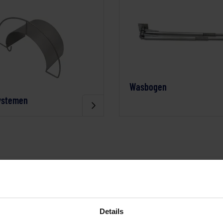
Wasbogen
ystemen
Details