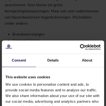
assortiment. Voor kleine tot grote
beregeningstoepassingen. Maar ook voor watertoevoer
van bijvoorbeeld een hogedrukreiniger. Wij hebben
onder andere:
Brandweerslangen
Aanzuigslangen
Tricoflex slangen
Boomspuit slangen
Consent
Details
About
Brandweerslang
Brandweerslang is een geschikte lagedrukslang voor de
aanvoer vanaf de pomp naar de sproeier of een
This website uses cookies
sproeihaspel. De brandweerslang is een rode
We use cookies to personalise content and ads, to
middendruk slang. Gemaakt van hoogwaardig polyester
provide social media features and to analyse our traffic.
garen met een zeer slijtvaste buitenmantel. Deze
We also share information about your use of our site with
slangen kunnen worden voorzien van Storz koppelingen
our social media, advertising and analytics partners who