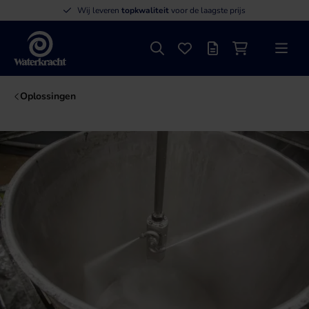
Wij leveren
topkwaliteit
voor de laagste prijs
Zoeken
Favorieten
Offertelijst
Winkelwagen
Menu
Waterkracht
Oplossingen