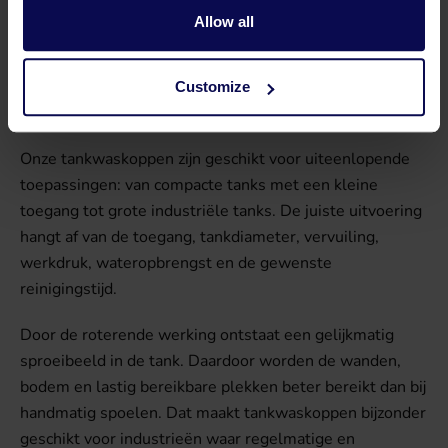
tankwaskoppen voor het reinigen van vaten, tanks,
Allow all
silo’s, IBC’s en vuilcontainers van uiteenlopende
afmetingen. Een tankwaskop wordt via een opening of
mangat in de tank geplaatst en verdeelt het water via
Customize
een roterende beweging over de binnenzijde.
Onze tankwaskoppen zijn geschikt voor uiteenlopende
toepassingen: van compacte tanks met een kleine
toegang tot grote industriële tanks. De juiste uitvoering
hangt af van de toegang, tankdiameter, vervuiling,
werkdruk, wateropbrengst en de gewenste
reinigingstijd.
Door de roterende werking ontstaat een gelijkmatig
sproeibeeld in de tank. Daardoor worden de wanden,
bodem en lastig bereikbare plekken beter bereikt dan bij
handmatig spoelen. Dat maakt tankwaskoppen bijzonder
geschikt voor industrieën waar regelmatige en