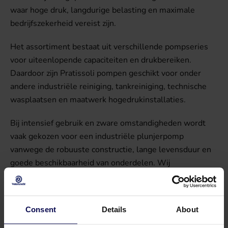
waar hoge druk, langdurige belasting en maximale
bedrijfszekerheid vereist zijn.
Het assortiment bestaat uit verschillende pompseries
voor uiteenlopende capaciteiten en drukbereiken.
Daardoor zijn Pratissoli pompen geschikt voor onder
andere industriële reiniging, tankreiniging, technische
wasplaatsen en maatwerk hogedrukinstallaties.
Bij intensief gebruik en zware omstandigheden wordt
vaak gekozen voor een industriële plunjerpomp
vanwege de robuuste constructie, lange levensduur en
goede beschikbaarheid van onderdelen. Wij
ondersteunen met levering, configuratie, onderhoud en
technische ondersteuning van zowel nieuwe als
bestaande installaties.
Consent
Details
About