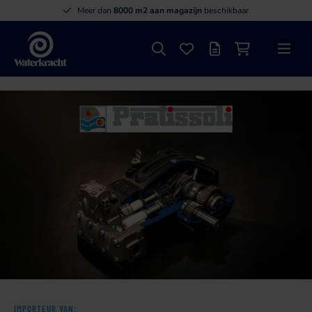
Meer dan
8000 m2 aan magazijn
beschikbaar
Zoeken
Favorieten
Offertelijst
Winkelwagen
Menu
Waterkracht
IMPORTEUR VAN: