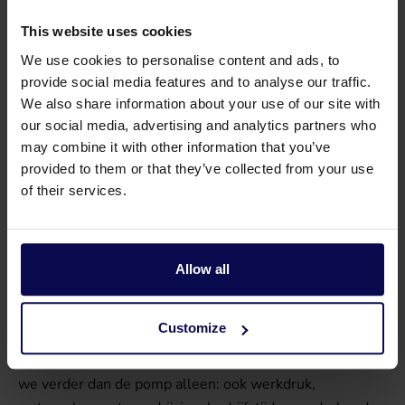
Download pompen catalogus
This website uses cookies
Download onderdelen catalogus
We use cookies to personalise content and ads, to
provide social media features and to analyse our traffic.
We also share information about your use of our site with
Waarom Waterkracht?
our social media, advertising and analytics partners who
may combine it with other information that you’ve
Waterkracht heeft tientallen jaren ervaring in
provided to them or that they’ve collected from your use
professionele reiniging en hogedruktechniek. Vanuit die
of their services.
praktijkervaring adviseren we bedrijven over de selectie,
vervanging en inzet van Pratissoli pompen voor
reinigingsinstallaties en industriële toepassingen.
Allow all
Of het nu gaat om een bestaande hogedrukunit, een
nieuwe installatie of de vervanging van een defecte
Customize
pomp: onze specialisten denken mee over de juiste
configuratie, capaciteit en inzetbaarheid. Daarbij kijken
we verder dan de pomp alleen: ook werkdruk,