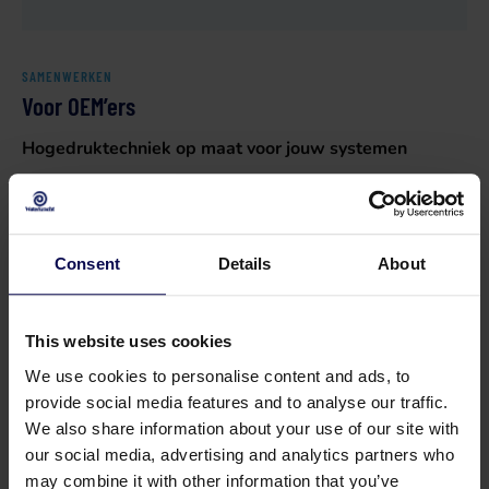
SAMENWERKEN
Voor OEM’ers
Hogedruktechniek op maat voor jouw systemen
Waterkracht is partner voor machinebouwers en
installatiefabrikanten die hogedrukoplossingen willen
integreren in hun eigen producten. We denken mee
Consent
Details
About
vanaf de eerste schets tot en met de ingebouwde of
losstaande uitvoering.
This website uses cookies
Onze kracht in OEM-samenwerkingen
We use cookies to personalise content and ads, to
In-house engineering voor volledig maatwerk
provide social media features and to analyse our traffic.
Temperatuurbereik van koud tot kokend heet
We also share information about your use of our site with
Flexibele werkdrukken en debieten
our social media, advertising and analytics partners who
may combine it with other information that you’ve
Integratie via stepfiles, schema’s en technisch