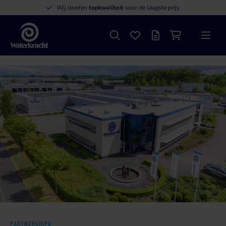
Wij leveren
topkwaliteit
voor de laagste prijs
Zoeken
Favorieten
Offertelijst
Winkelwagen
Menu
Waterkracht
PARTNERSHIPS