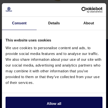
Geka koppelingen
Consent
Details
About
This website uses cookies
We use cookies to personalise content and ads, to
provide social media features and to analyse our traffic.
We also share information about your use of our site with
our social media, advertising and analytics partners who
Bel 0315 258 181
may combine it with other information that you’ve
Bereikbaar tot 17.00 uur
provided to them or that they’ve collected from your use
Stuur een e-mail
of their services.
24/7 open
Bezoek ons
Markenweg 1, 7051 HS Varsseveld
Allow all