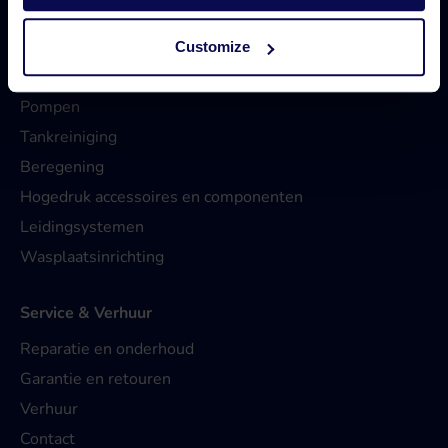
Assortiment
Customize
Hogedrukreinigers
Pompen
Tankreiniging
Beregening
Hogedruk accessoires en componenten
Leidingsystemen
Wasplaatsinrichting
Service & Verhuur
Reparatie en onderhoud
Garantie en retouren
Verhuur
Contact