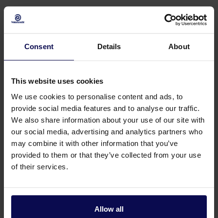
Bij agrarische beregening denken wij aan het bevloeien
van gewassen in het droge seizoen, maar ook aan
vorstbescherming in de fruitteelt in het voorjaar. Voor
Consent
Details
About
elke soort beregening in de landbouw hebben wij een
geschikte pomp beschikbaar, zoals een elektrische
beregeningspomp of een aftakas beregeningspomp voor
This website uses cookies
professioneel gebruik.
We use cookies to personalise content and ads, to
provide social media features and to analyse our traffic.
Kies de pomp met de juiste wateropbrengst en
We also share information about your use of our site with
opvoerhoogte
our social media, advertising and analytics partners who
may combine it with other information that you’ve
Belangrijk bij de keuze van een beregeningspomp is de
provided to them or that they’ve collected from your use
wateropbrengst en opvoerhoogte. De pompen van
of their services.
Waterkracht stem je eenvoudig af op het te beregenen
oppervlak, de sproeiers en/of het sproeikanon. De druk
en wateropbrengst bepalen uiteindelijk de hoeveelheid
Allow all
water en de te behalen reikwijdte.