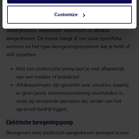
Elektrisch of aftakas aangedreven?
Customize
Onze beregeningspompen zijn beschikbaar in diverse
aandrijfopties, waaronder elektrisch en aftakas
aangedreven. De keuze hangt af van jouw specifieke
wensen en het type beregeningssysteem dat je hebt of
wilt opzetten.
Met een elektrische pomp ben je niet afhankelijk
van een trekker of brandstof.
Aftakaspompen zijn geschikt voor situaties waarbij
er geen juiste stroomvoorziening voorhanden is,
zoals bij verspreide percelen die verder van het
agrarisch bedrijf liggen.
Elektrische beregeningspomp
Beregenen met elektrisch aangedreven pompen is een