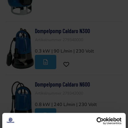
Dompelpomp Caldaro N300
Artikelnummer 279340000
0.3 kW | 90 L/min | 230 Volt
Dompelpomp Caldaro N600
Artikelnummer 279342000
0.8 kW | 240 L/min | 230 Volt