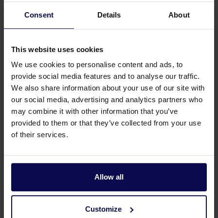
Consent
Details
About
Het gebruik van een dompelpomp
This website uses cookies
Bij de toepassing van een dompelpomp wordt al snel
gedacht aan het leegpompen van kelders, kruipruimtes,
We use cookies to personalise content and ads, to
of toegepast als noodpomp bij overstromingen. Maar
provide social media features and to analyse our traffic.
wanneer we er goed over nadenken, zijn de
We also share information about your use of our site with
our social media, advertising and analytics partners who
toepassingen eindeloos. Ons assortiment
may combine it with other information that you’ve
dompelpompen varieert, wij bieden capaciteiten tussen
provided to them or that they’ve collected from your use
90 en 240 liter per minuut.
of their services.
Of je schoon of sterk vervuild is water wilt verpompen,
wij hebben altijd de juiste pomp. Weet je niet precies
waar je op moet letten bij de aanschaf van de juiste
Allow all
pomp, informeer vrijblijvend en neem
contact
met ons
op. We helpen je graag om de juiste uitvoering te
Customize
vinden.