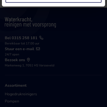
Bel 0315 258 181
Bereikbaar tot 17.00 uur
Stuur een e-mail
24/7 open
Bezoek ons
Markenweg 1, 7051 HS Varsseveld
Assortiment
Hogedrukreinigers
Pompen