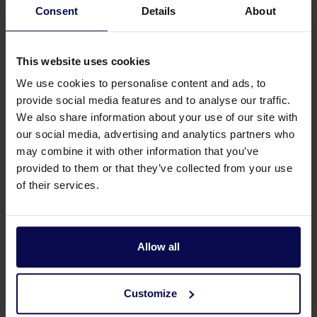
Beregening als vorstbestrijding
Consent
Details
About
Beregening als stofbestrijding
Voordelen van beregening
This website uses cookies
Kunstmatige beregening in de landbouw biedt
We use cookies to personalise content and ads, to
provide social media features and to analyse our traffic.
verschillende voordelen. Belangrijke voordelen zijn:
We also share information about your use of our site with
Optimale groeiomstandigheden
; Kunstmatige
our social media, advertising and analytics partners who
may combine it with other information that you’ve
beregening zorgt ervoor dat gewassen regelmatig
provided to them or that they’ve collected from your use
en gelijkmatig worden voorzien van water, wat de
of their services.
optimale groeiomstandigheden bevordert. Dit is
vooral belangrijk in gebieden met onregelmatige
neerslag of langdurige droogte.
Droogtebestrijding
; In periodes van droogte kan
Allow all
kunstmatige beregening helpen om watertekorten
te compenseren en gewassen te beschermen tegen
Customize
de nadelige effecten van droogte, waaronder