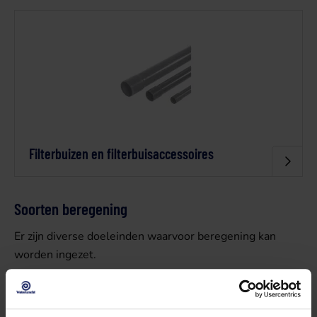
Filterbuizen en filterbuisaccessoires
Soorten beregening
Er zijn diverse doeleinden waarvoor beregening kan
worden ingezet.
Beregening van gewassen, sportvelden en het
gazon