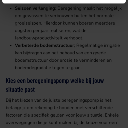
verminderde opbrengsten en kwaliteit.
Seizoen verlenging
; Beregening maakt het mogelijk
om gewassen te verbouwen buiten het normale
groeiseizoen. Hierdoor kunnen boeren meerdere
oogsten per jaar realiseren, wat de
landbouwproductiviteit verhoogt.
Verbeterde bodemstructuur
; Regelmatige irrigatie
kan bijdragen aan het behoud van een goede
bodemstructuur door erosie te verminderen en
bodemdegradatie tegen te gaan.
Kies een beregeningspomp welke bij jouw
situatie past
Bij het kiezen van de juiste beregeningspomp is het
belangrijk om rekening te houden met verschillende
factoren die specifiek gelden voor jouw situatie. Enkele
overwegingen die je kunt maken bij de keuze voor een