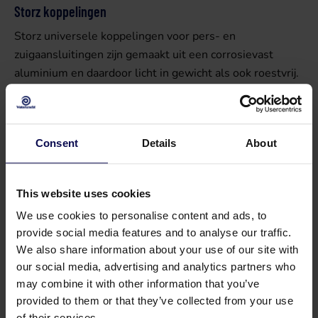
Storz koppelingen
Storz universele koppelingen voor pers- en
zuigaansluitingen zijn gemaakt uit een corrosievast
aluminium en daardoor licht in gewicht als ook roestvrij.
Gemakkelijk te hanteren en goed afdichtende koppeling
geschikt voor vele toepassingen in de landbouw, bouw
en industrie. De nokafstand wordt gemeten tussen de
Consent
Details
About
nokken. Voor het koppelen en ontkoppelen is een Storz
sleutel verkrijgbaar.
This website uses cookies
Geka koppelingen
We use cookies to personalise content and ads, to
Geka koppelingen zijn veelgebruikte snelkoppelingen in
provide social media features and to analyse our traffic.
de landbouw sector. Deze koppelingen zijn ontworpen
We also share information about your use of our site with
met het oog op gebruiksgemak. Het aansluiten van deze
our social media, advertising and analytics partners who
koppeling vereist een eenvoudige draaiende beweging.
may combine it with other information that you’ve
Deze koppeling is eenvoudig te bevestigen zonder
provided to them or that they’ve collected from your use
gebruik van gereedschap.
of their services.