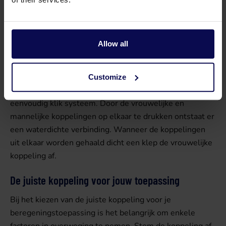
Gardena koppelingen
Gardena koppelingen zijn veelgebruikte
Allow all
snelkoppelingen voor tuinders en huiseigenaren. Deze
koppelingen bieden een snelle oplossing voor het
verbinden en ontkoppelen van tuinslangen en sproeiers.
Customize
Het aansluiten van deze koppeling gaat via een
eenvoudig klik systeem. Door de vrouwelijke en
mannelijke koppelingen op elkaar te drukken ontstaat er
een waterdichte verbinding. Wanneer de koppelingen
uit elkaar worden gehaald dicht een klep de vrouwelijke
koppeling af.
De juiste koppeling voor jouw toepassing
Bij het kiezen van de juiste koppeling voor je
beregeningstoepassing is het belangrijk om enkele