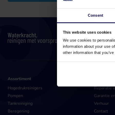
Consent
This website uses cookies
We use cookies to personalis
information about your use of
other information that you’ve
Assortiment
Service & 
Hogedrukreinigers
Reparatie 
Pompen
Garantie e
Tankreiniging
Verhuur
Beregening
Contact