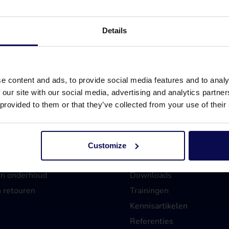
Details
Bel 0315 258 181
e content and ads, to provide social media features and to analy
Bereikbaar tot 17.00 uur
 our site with our social media, advertising and analytics partn
 provided to them or that they’ve collected from your use of their
Customize
Verhuur
Advies & inspiratie
en onderhoud
Downloads
n retouren
Trainingen
Kennisartikelen
Referenties