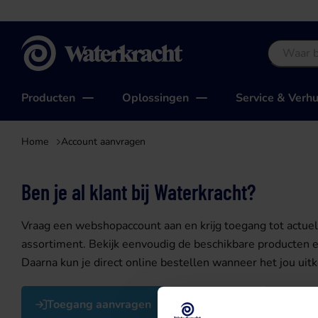
Waterkracht
Producten
Oplossingen
Service & Verh
Home
Account aanvragen
Ben je al klant bij Waterkracht?
Vraag een webshopaccount aan en krijg toegang tot actuele
assortiment. Bekijk eenvoudig de beschikbare producten e
Daarna kun je direct online bestellen wanneer het jou uit
Toegang aanvragen