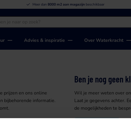
Meer dan
8000 m2 aan magazijn
beschikbaar
uur
Advies & inspiratie
Over Waterkracht
Ben je nog geen k
 prijzen en ons online
Wil je meer weten over onz
n bijbehorende informatie.
Laat je gegevens achter. E
komt.
de mogelijkheden te bespr
Klant worden