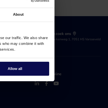
About
Stuur een e-mail
Bezoek ons
se our traffic. We also share
24/7 open
Markenweg 1, 7051 HS Varsseveld
ers who may combine it with
 services.
Allow all
Volg ons online