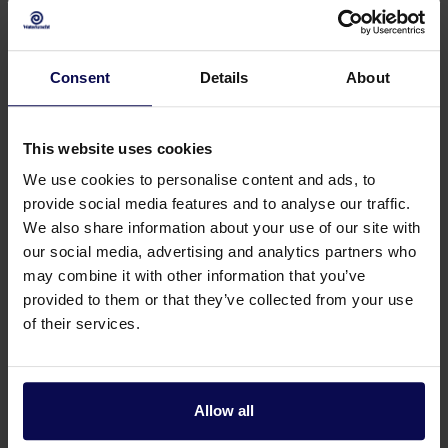
Consent
Details
About
This website uses cookies
We use cookies to personalise content and ads, to
provide social media features and to analyse our traffic.
We also share information about your use of our site with
our social media, advertising and analytics partners who
may combine it with other information that you’ve
provided to them or that they’ve collected from your use
of their services.
Heb je een vraag of hulp nodig?
Onze specialisten helpen je graag verder bij je
zoektocht naar een oplossing die aansluit op
Allow all
jouw vraagstuk!