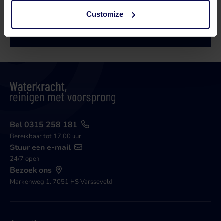
Customize
Bel 0315 258 181
Contact
Bel 0315 258 181
Bereikbaar tot 17.00 uur
Stuur een e-mail
24/7 open
Bezoek ons
Markenweg 1, 7051 HS Varsseveld