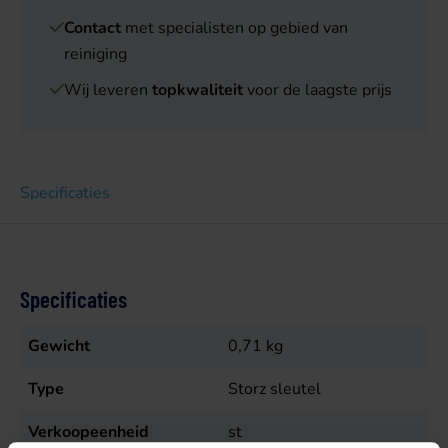
Contact
met specialisten op gebied van
reiniging
Wij leveren
topkwaliteit
voor de laagste prijs
Specificaties
Specificaties
Gewicht
0,71
kg
Type
Storz sleutel
Verkoopeenheid
st