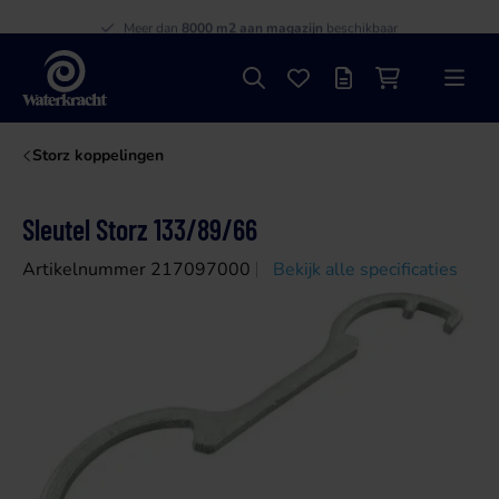
Meer dan
50 jaar ervaring
Meer dan
8000 m2 aan magazijn
beschikbaar
Zoeken
Favorieten
Offertelijst
Winkelwagen
Menu
Waterkracht
Storz koppelingen
Sleutel Storz 133/89/66
Artikelnummer 217097000
Bekijk alle specificaties