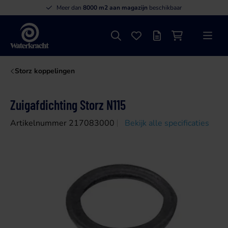
Meer dan
8000 m2 aan magazijn
beschikbaar
Zoeken
Favorieten
Offertelijst
Winkelwagen
Menu
Waterkracht
Storz koppelingen
Zuigafdichting Storz N115
Artikelnummer 217083000
Bekijk alle specificaties