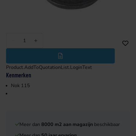
Minder
Meer
Product.AddToQuotationList.LoginText
Kenmerken
Nok 115
Meer dan
8000 m2 aan magazijn
beschikbaar
Meer dan
50 jaar ervaring