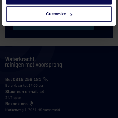
zoektocht naar een oplossing die aansluit op
jouw vraagstuk!
Customize
Bel 0315 258 181
Contact
Bel 0315 258 181
Bereikbaar tot 17.00 uur
Stuur een e-mail
24/7 open
Bezoek ons
Markenweg 1, 7051 HS Varsseveld