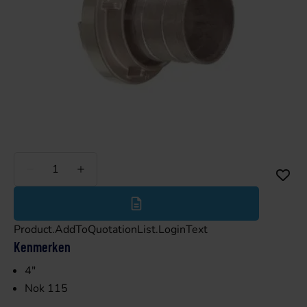
Minder
Meer
Product.AddToQuotationList.LoginText
Kenmerken
4"
Nok 115