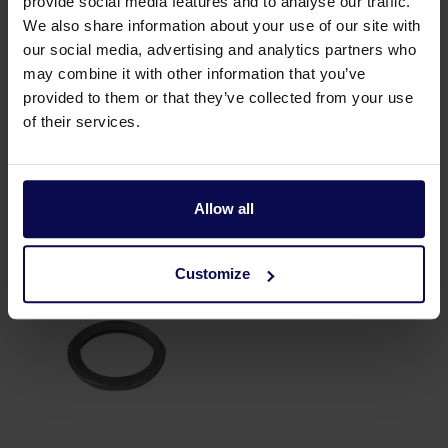
provide social media features and to analyse our traffic.
We also share information about your use of our site with
Zuigafdichting Storz N115
Sleutel Storz 13
our social media, advertising and analytics partners who
Nok 115
may combine it with other information that you’ve
provided to them or that they’ve collected from your use
of their services.
Allow all
Onderdelen
Customize