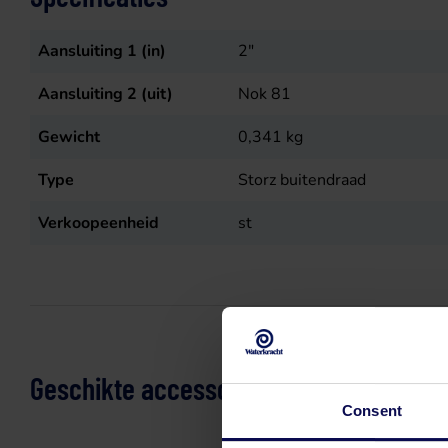
Aansluiting 1 (in)
2"
Aansluiting 2 (uit)
Nok 81
Gewicht
0,341
kg
Type
Storz buitendraad
Verkoopeenheid
st
Geschikte accessoires
Consent