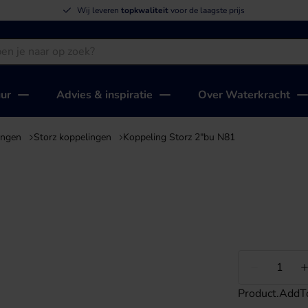
Wij leveren
topkwaliteit
voor de laagste prijs
uur
Advies & inspiratie
Over Waterkracht
ingen
Storz koppelingen
Koppeling Storz 2"bu N81
Minder
Product.AddT