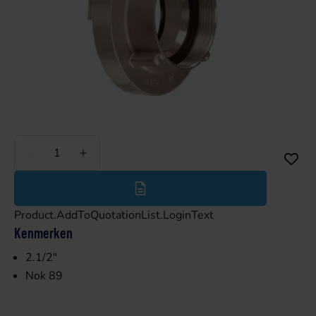
Minder
Meer
Product.AddToQuotationList.LoginText
Kenmerken
2.1/2"
Nok 89