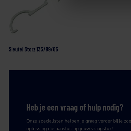
Sleutel Storz 133/89/66
Heb je een vraag of hulp nodig?
Onze specialisten helpen je graag verder bij je zo
oplossing die aansluit op jouw vraagstuk!