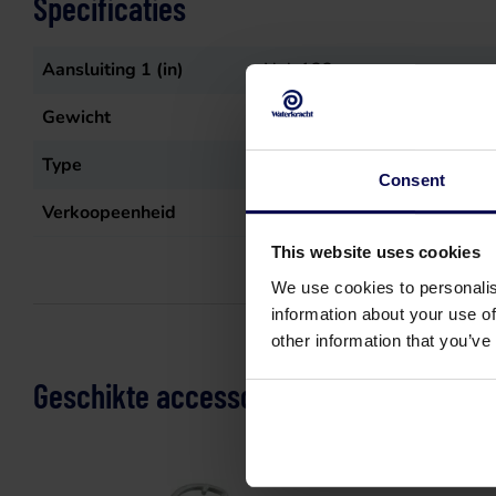
Specificaties
Aansluiting 1 (in)
Nok 133
Gewicht
1,281
kg
Type
Storz blindkap
Consent
Verkoopeenheid
st
This website uses cookies
We use cookies to personalis
information about your use of
other information that you’ve
Geschikte accessoires