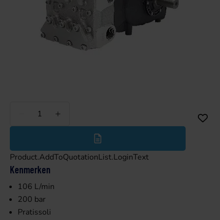
Minder
Meer
Product.AddToQuotationList.LoginText
Kenmerken
106 L/min
200 bar
Pratissoli