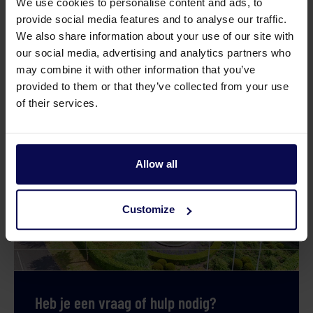
We use cookies to personalise content and ads, to
provide social media features and to analyse our traffic.
Verkoopeenheid
st
We also share information about your use of our site with
our social media, advertising and analytics partners who
Vermogen
40
kW
may combine it with other information that you’ve
provided to them or that they’ve collected from your use
of their services.
Allow all
Customize
Heb je een vraag of hulp nodig?