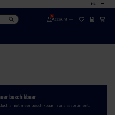
NL
Account
Zoeken
Favorieten
Offertelijst
Winke
meer beschikbaar
duct is niet meer beschikbaar in ons assortiment.