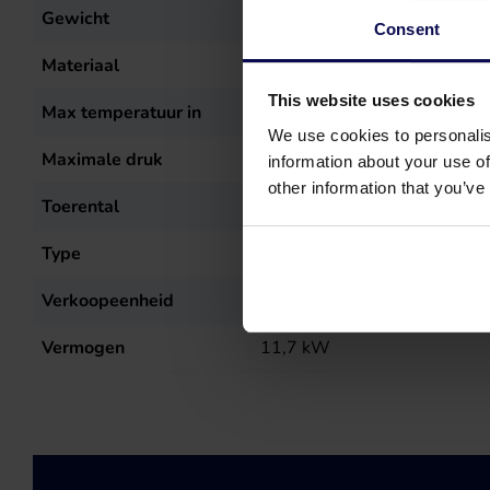
Gewicht
37
kg
Consent
Materiaal
AISI 316L
This website uses cookies
Max temperatuur in
85
°C
We use cookies to personalis
Maximale druk
200
bar
information about your use of
other information that you’ve
Toerental
1450
r.p.m.
Type
SS70-30
Verkoopeenheid
st
Vermogen
11,7
kW