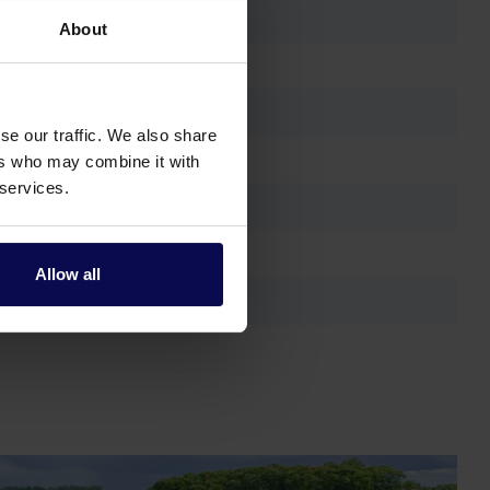
About
se our traffic. We also share
ers who may combine it with
 services.
Allow all