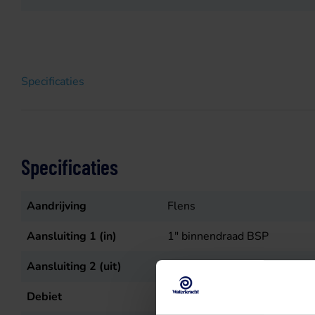
Specificaties
Specificaties
Aandrijving
Flens
Aansluiting 1 (in)
1" binnendraad BSP
Aansluiting 2 (uit)
1/2" binnendraad BSP
Debiet
30
L/min