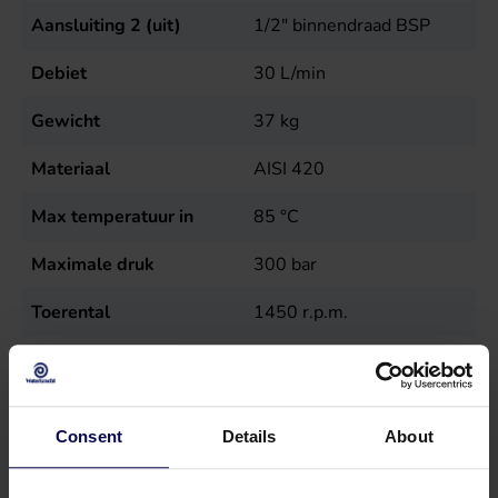
Aansluiting 2 (uit)
1/2" binnendraad BSP
Debiet
30
L/min
Gewicht
37
kg
Materiaal
AISI 420
Max temperatuur in
85
°C
Maximale druk
300
bar
Toerental
1450
r.p.m.
Type
SN70-30
Verkoopeenheid
st
Consent
Details
About
Vermogen
18,4
kW