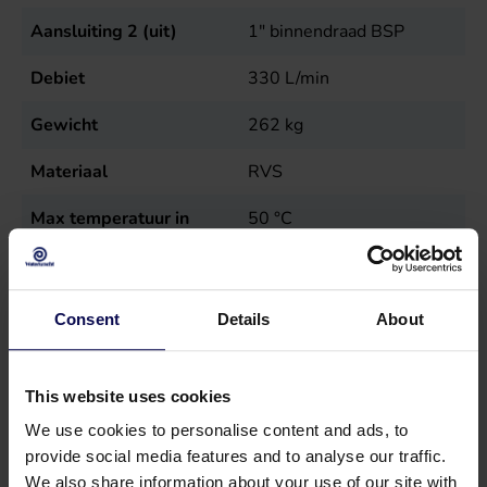
Aansluiting 2 (uit)
1" binnendraad BSP
Debiet
330
L/min
Gewicht
262
kg
Materiaal
RVS
Max temperatuur in
50
°C
Maximale druk
125
bar
Toerental
1500
r.p.m.
Consent
Details
About
Type
MWN 50
This website uses cookies
Verkoopeenheid
st
We use cookies to personalise content and ads, to
Vermogen
79
kW
provide social media features and to analyse our traffic.
We also share information about your use of our site with