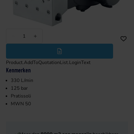
Minder
Meer
Product.AddToQuotationList.LoginText
Kenmerken
330 L/min
125 bar
Pratissoli
MWN 50