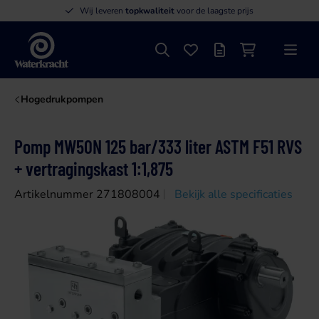
Wij leveren
topkwaliteit
voor de laagste prijs
Zoeken
Favorieten
Offertelijst
Winkelwagen
Menu
Waterkracht
Hogedrukpompen
Pomp MW50N 125 bar/333 liter ASTM F51 RVS
+ vertragingskast 1:1,875
Artikelnummer 271808004
Bekijk alle specificaties