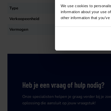
We use cookies to personalis
Type
MW 50
information about your use of
other information that you’ve
Verkoopeenheid
st
Vermogen
79
kW
Heb je een vraag of hulp nodig?
Onze specialisten helpen je graag verder bij je zo
oplossing die aansluit op jouw vraagstuk!