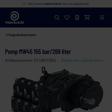
Wij leveren
topkwaliteit
voor de laagste prijs
Zoeken
Favorieten
Offertelijst
Winkelwagen
Menu
Waterkracht
Hogedrukpompen
Pomp MW45 155 bar/269 liter
Artikelnummer 271807001
Bekijk alle specificaties