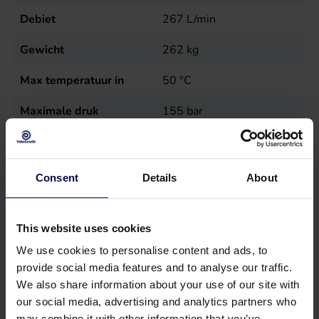
Debiet
267
L/min
Gewicht
262
kg
Max temperatuur in
50
°C
Maximale druk
155
bar
Toerental
800
r.p.m.
Type
MW 45
Consent
Details
About
Verkoopeenheid
st
This website uses cookies
Vermogen
79
kW
We use cookies to personalise content and ads, to
provide social media features and to analyse our traffic.
We also share information about your use of our site with
our social media, advertising and analytics partners who
may combine it with other information that you’ve