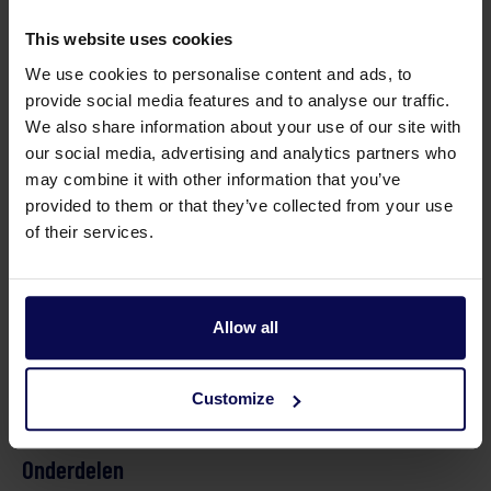
Gewicht
264
kg
This website uses cookies
Max temperatuur in
50
°C
We use cookies to personalise content and ads, to
provide social media features and to analyse our traffic.
Maximale druk
210
bar
We also share information about your use of our site with
Toerental
1500
r.p.m.
our social media, advertising and analytics partners who
may combine it with other information that you’ve
Type
MW 40
provided to them or that they’ve collected from your use
of their services.
Verkoopeenheid
st
Vermogen
85
kW
Allow all
Customize
Onderdelen