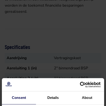
worden in de toekomst financiële besparingen
gerealiseerd.
Specificaties
Aandrijving
Vertragingskast
Aansluiting 1 (in)
2" binnendraad BSP
Aansluiting 2 (uit)
1" binnendraad BSP
Afmeting
750x359x583
Consent
Details
About
Debiet
211
L/min