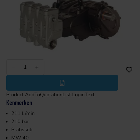
Minder
Meer
Product.AddToQuotationList.LoginText
Kenmerken
211 L/min
210 bar
Pratissoli
MW 40