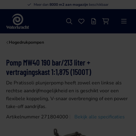
Meer dan
8000 m2 aan magazijn
beschikbaar
Zoeken
Favorieten
Offertelijst
Winkelwagen
Menu
Waterkracht
Hogedrukpompen
Pomp MW40 190 bar/213 liter +
vertragingskast 1:1,875 (1500T)
De Pratissoli plunjerpomp heeft zowel een linkse als
rechtse aandrijfmogelijkheid en is geschikt voor een
flexibele koppeling, V-snaar overbrenging of een power
take-off aandrijfas.
Artikelnummer 271804000
Bekijk alle specificaties