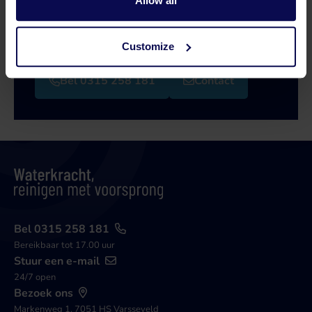
Allow all
Onze specialisten helpen je graag verder bij je
zoektocht naar een oplossing die aansluit op
jouw vraagstuk!
Customize
Bel 0315 258 181
Contact
Bel 0315 258 181
Bereikbaar tot 17.00 uur
Stuur een e-mail
24/7 open
Bezoek ons
Markenweg 1, 7051 HS Varsseveld