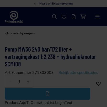
Meer dan
50 jaar ervaring
Zoeken
Favorieten
Offertelijst
Winkelwagen
Menu
Waterkracht
Hogedrukpompen
Pomp MW36 240 bar/172 liter +
vertragingskast 1:2,238 + hydrauliekmotor
SCM108
Artikelnummer 271803003
Bekijk alle specificaties
Minder
Meer
Product.AddToQuotationList.LoginText