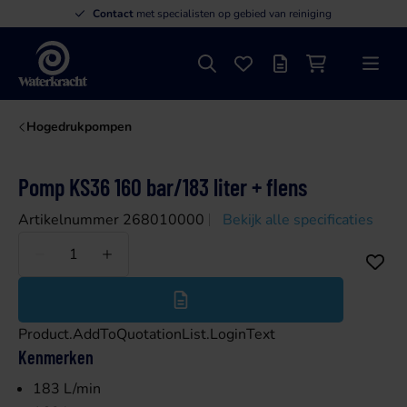
Contact
met specialisten op gebied van reiniging
Zoeken
Favorieten
Offertelijst
Winkelwagen
Menu
Waterkracht
Hogedrukpompen
Pomp KS36 160 bar/183 liter + flens
Artikelnummer 268010000
Bekijk alle specificaties
Minder
Meer
Product.AddToQuotationList.LoginText
Kenmerken
183 L/min