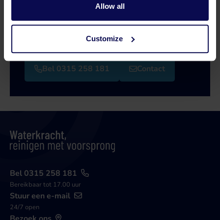
Allow all
Onze specialisten helpen je graag verder bij je
zoektocht naar een oplossing die aansluit op
jouw vraagstuk!
Customize
Bel 0315 258 181
Contact
Bel 0315 258 181
Bereikbaar tot 17.00 uur
Stuur een e-mail
24/7 open
Bezoek ons