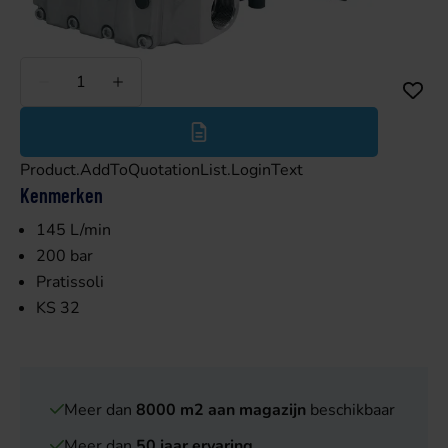
Minder
Meer
Product.AddToQuotationList.LoginText
Kenmerken
145 L/min
200 bar
Pratissoli
KS 32
Meer dan
8000 m2 aan magazijn
beschikbaar
Meer dan
50 jaar ervaring