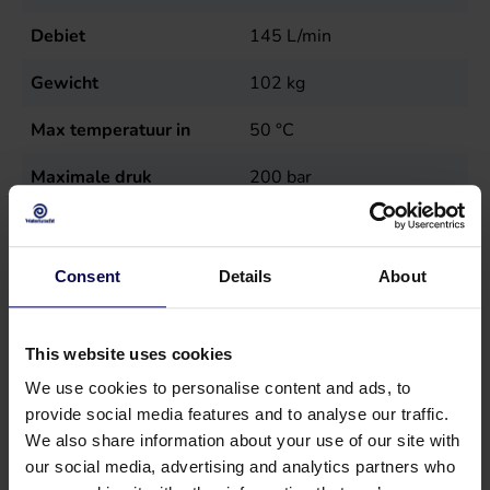
Debiet
145
L/min
Gewicht
102
kg
Max temperatuur in
50
°C
Maximale druk
200
bar
Toerental
1200
r.p.m.
Type
KS 32
Consent
Details
About
Verkoopeenheid
st
This website uses cookies
Vermogen
55
kW
We use cookies to personalise content and ads, to
provide social media features and to analyse our traffic.
We also share information about your use of our site with
our social media, advertising and analytics partners who