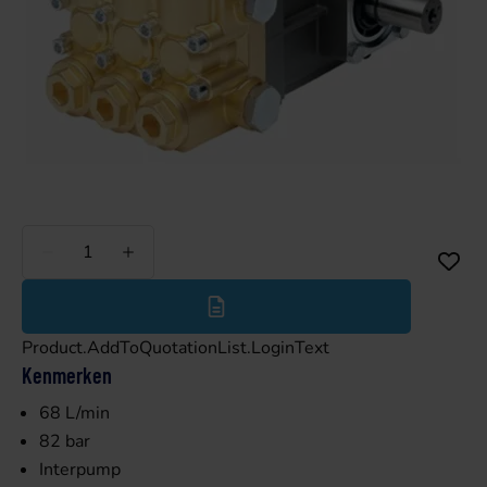
Minder
Meer
Product.AddToQuotationList.LoginText
Kenmerken
68 L/min
82 bar
Interpump