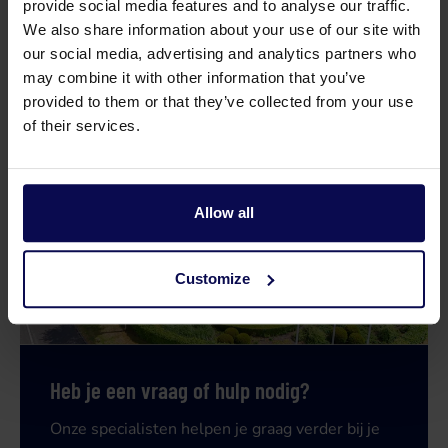
provide social media features and to analyse our traffic.
We also share information about your use of our site with
Vermogen
10,66
kW
our social media, advertising and analytics partners who
may combine it with other information that you’ve
provided to them or that they’ve collected from your use
of their services.
Allow all
Customize
Heb je een vraag of hulp nodig?
Onze specialisten helpen je graag verder bij je