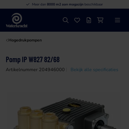
Meer dan
8000 m2 aan magazijn
beschikbaar
Zoeken
Favorieten
Offertelijst
Winkelwagen
Menu
Waterkracht
Hogedrukpompen
Pomp IP W827 82/68
Artikelnummer 204946000
Bekijk alle specificaties