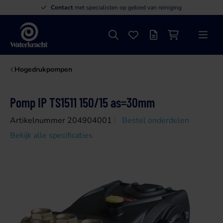
Contact
met specialisten op gebied van reiniging
Zoeken
Favorieten
Offertelijst
Winkelwagen
Menu
Waterkracht
Hogedrukpompen
Pomp IP TS1511 150/15 as=30mm
Artikelnummer 204904001
Bestel onderdelen
Bekijk alle specificaties