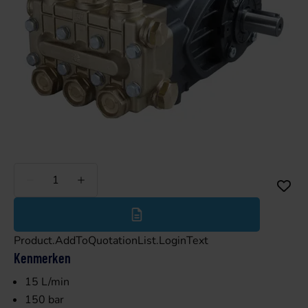
Minder
Meer
Product.AddToQuotationList.LoginText
Kenmerken
15 L/min
150 bar