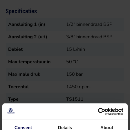
Specificaties
Aansluiting 1 (in)
1/2" binnendraad BSP
Aansluiting 2 (uit)
3/8" binnendraad BSP
Debiet
15
L/min
Max temperatuur in
50
°C
Maximale druk
150
bar
Toerental
1450
r.p.m.
Type
TS1511
Verkoopeenheid
st
Vermogen
4
kW
Consent
Details
About