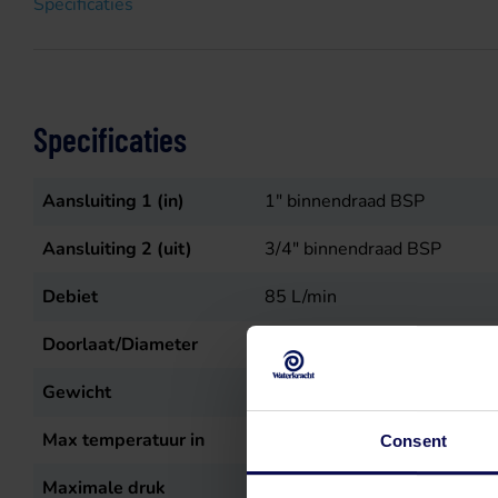
Specificaties
Specificaties
Aansluiting 1 (in)
1" binnendraad BSP
Aansluiting 2 (uit)
3/4" binnendraad BSP
Debiet
85
L/min
Doorlaat/Diameter
1-3/8" ASAE
Gewicht
36
kg
Max temperatuur in
50
°C
Consent
Maximale druk
60
bar