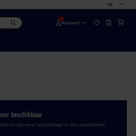
NL
Account
Zoeken
Favorieten
Offertelijst
Winke
meer beschikbaar
duct is niet meer beschikbaar in ons assortiment.