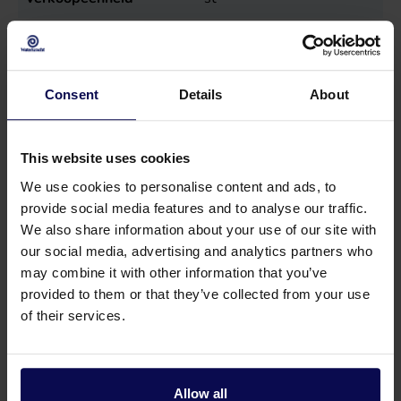
Vermogen
2,2
kW
Consent
Details
About
This website uses cookies
We use cookies to personalise content and ads, to
provide social media features and to analyse our traffic.
We also share information about your use of our site with
our social media, advertising and analytics partners who
may combine it with other information that you’ve
provided to them or that they’ve collected from your use
of their services.
Heb je een vraag of hulp nodig?
Onze specialisten helpen je graag verder bij je
Allow all