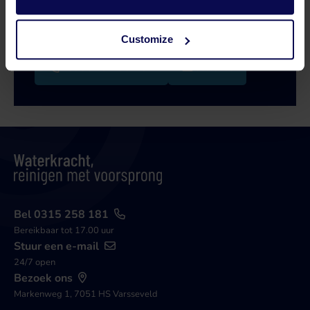
zoektocht naar een oplossing die aansluit op
jouw vraagstuk!
Customize
Bel 0315 258 181
Contact
Bel 0315 258 181
Bereikbaar tot 17.00 uur
Stuur een e-mail
24/7 open
Bezoek ons
Markenweg 1, 7051 HS Varsseveld