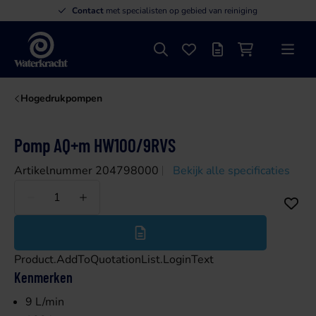
Contact
met specialisten op gebied van reiniging
Zoeken
Favorieten
Offertelijst
Winkelwagen
Menu
Waterkracht
Hogedrukpompen
Pomp AQ+m HW100/9RVS
Artikelnummer 204798000
Bekijk alle specificaties
Minder
Meer
Product.AddToQuotationList.LoginText
Kenmerken
9 L/min