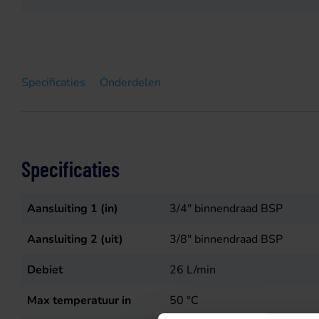
Specificaties
Onderdelen
Specificaties
Aansluiting 1 (in)
3/4" binnendraad BSP
Aansluiting 2 (uit)
3/8" binnendraad BSP
Debiet
26
L/min
Max temperatuur in
50
°C