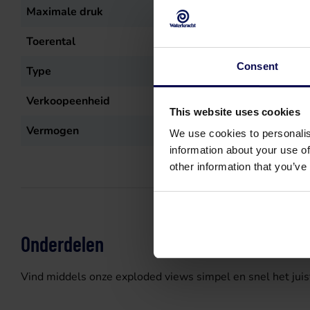
Maximale druk
200
bar
Toerental
1450
r.p.m.
Consent
Type
XW 26.20 N
Verkoopeenheid
st
This website uses cookies
Vermogen
9,2
kW
We use cookies to personalis
information about your use of
other information that you’ve
Onderdelen
Vind middels onze exploded views simpel en snel het juis