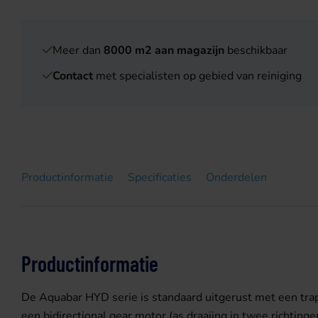
Meer dan
8000 m2 aan magazijn
beschikbaar
Contact
met specialisten op gebied van reiniging
Productinformatie
Specificaties
Onderdelen
Productinformatie
De Aquabar HYD serie is standaard uitgerust met een tra
een bidirectional gear motor (as draaiing in twee richtinge