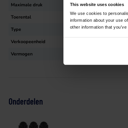
Maximale druk
150
bar
This website uses cookies
We use cookies to personalis
Toerental
1450
r.p.m.
information about your use of
other information that you’ve
Type
HYD-XW 30.15
Verkoopeenheid
st
Vermogen
7,5
kW
Onderdelen