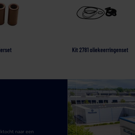
jerset
Kit 2781 oliekeerringenset
ektocht naar een