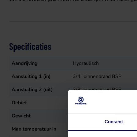
Specificaties
Aandrijving
Hydraulisch
Aansluiting 1 (in)
3/4" binnendraad BSP
Aansluiting 2 (uit)
3/8" binnendraad BSP
Debiet
30
L/min
Gewicht
20
kg
Consent
Max temperatuur in
50
°C