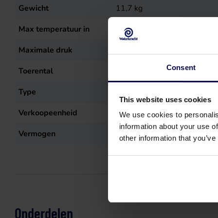
Gewicht
11,7
kg
Max temperatuur in
50
°C
Maximale druk
150
bar
Consent
Toerental
1450
r.p.m.
Type
HYD-XW 30.15
This website uses cookies
Verkoopeenheid
st
We use cookies to personalis
information about your use of
Vermogen
7,5
kW
other information that you’ve
Onderdelen