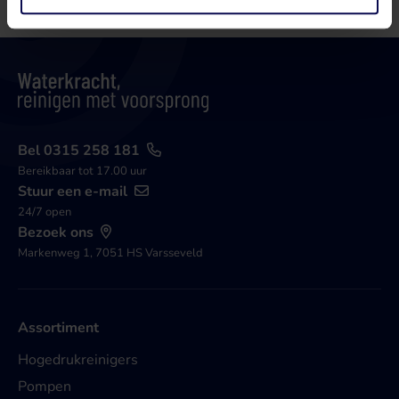
Bel 0315 258 181
Bereikbaar tot 17.00 uur
Stuur een e-mail
24/7 open
Bezoek ons
Markenweg 1, 7051 HS Varsseveld
Assortiment
Hogedrukreinigers
Pompen