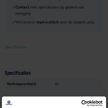
Contact
met specialisten op gebied van
reiniging
Wij leveren
topkwaliteit
voor de laagste prijs
Specificaties
Specificaties
Verkoopeenheid
st