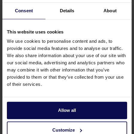
Consent
Details
About
This website uses cookies
We use cookies to personalise content and ads, to
provide social media features and to analyse our traffic.
We also share information about your use of our site with
our social media, advertising and analytics partners who
may combine it with other information that you’ve
Heb je een vraag of hulp nodig?
provided to them or that they’ve collected from your use
of their services.
Onze specialisten helpen je graag verder bij je
zoektocht naar een oplossing die aansluit op
jouw vraagstuk!
Allow all
Bel 0315 258 181
Contact
Customize