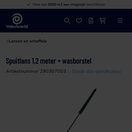
Meer dan
8000 m2 aan magazijn
beschikbaar
Zoeken
Favorieten
Offertelijst
Winkelwagen
Menu
Waterkracht
Lansen en schoffels
Spuitlans 1,2 meter + wasborstel
Artikelnummer 290307003
Bekijk alle specificaties