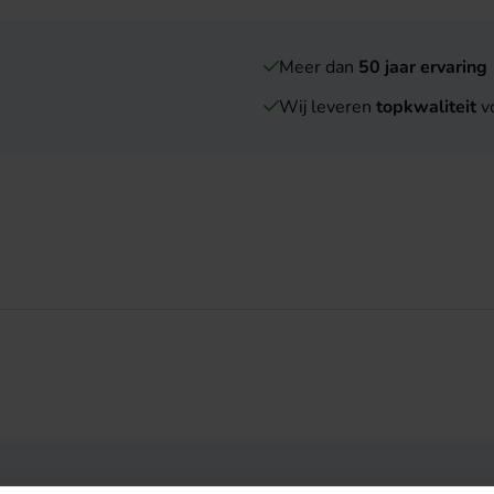
Meer dan
50 jaar ervaring
Wij leveren
topkwaliteit
vo