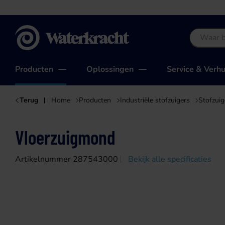
Waterkracht
Producten
Oplossingen
Service & Verh
Terug
Home
Producten
Industriële stofzuigers
Stofzui
Vloerzuigmond
Artikelnummer 287543000
Bekijk alle specificaties