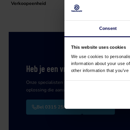
Verkoopeenheid
st
Consent
This website uses cookies
We use cookies to personalis
information about your use of
Heb je een vraag of hulp nodig?
other information that you’ve
Onze specialisten helpen je graag verder bij je zo
oplossing die aansluit op jouw vraagstuk!
Bel 0315 258 181
Contact