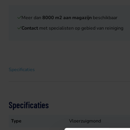
Meer dan
8000 m2 aan magazijn
beschikbaar
Contact
met specialisten op gebied van reiniging
Specificaties
Specificaties
Type
Vloerzuigmond