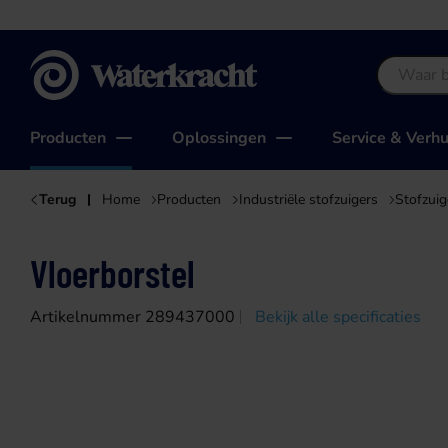
Waterkracht
Producten
Oplossingen
Service & Verh
Terug
Home
Producten
Industriële stofzuigers
Stofzui
Vloerborstel
Artikelnummer 289437000
Bekijk alle specificaties