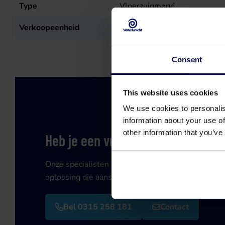
Type
Vloerzuigmond
Verkoopeenheid
st
Consent
This website uses cookies
We use cookies to personalis
information about your use of
other information that you’ve
Heb je een vraag of hulp nodig?
Onze specialisten helpen je graag verder bij je zo
oplossing die aansluit op jouw vraagstuk!
Bel 0315 258 181
Contact