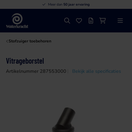
Meer dan
50 jaar ervaring
Zoeken
Favorieten
Offertelijst
Winkelwagen
Menu
Waterkracht
Stofzuiger toebehoren
Vitrageborstel
Artikelnummer 287553000
Bekijk alle specificaties