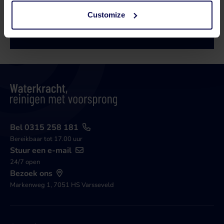
Customize
Bel 0315 258 181
Contact
Bel 0315 258 181
Bereikbaar tot 17.00 uur
Stuur een e-mail
24/7 open
Bezoek ons
Markenweg 1, 7051 HS Varsseveld