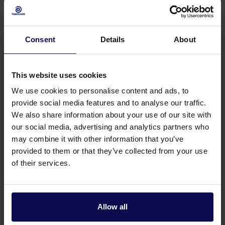
Consent
Details
About
This website uses cookies
We use cookies to personalise content and ads, to
provide social media features and to analyse our traffic.
We also share information about your use of our site with
our social media, advertising and analytics partners who
may combine it with other information that you’ve
provided to them or that they’ve collected from your use
of their services.
Heb je een vraag of hulp nodig?
Onze specialisten helpen je graag verder bij je
zoektocht naar een oplossing die aansluit op
Allow all
jouw vraagstuk!