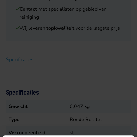
Contact
met specialisten op gebied van
reiniging
Wij leveren
topkwaliteit
voor de laagste prijs
Specificaties
Specificaties
Gewicht
0,047
kg
Type
Ronde Borstel
Verkoopeenheid
st