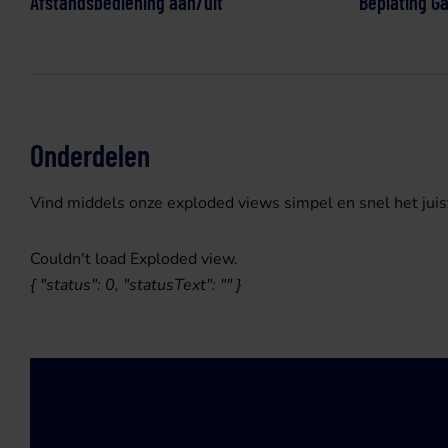
Afstandsbediening aan/uit
Beplating G
Onderdelen
Vind middels onze exploded views simpel en snel het juis
Couldn't load Exploded view.
{ "status": 0, "statusText": "" }