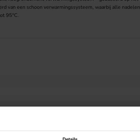
erd van een schoon verwarmingssysteem, waarbij alle nadelen 
tot 95°C.
Details