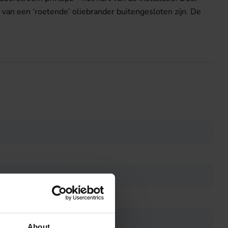
van een ‘roetende’ oliebrander buitengesloten zijn. De
About