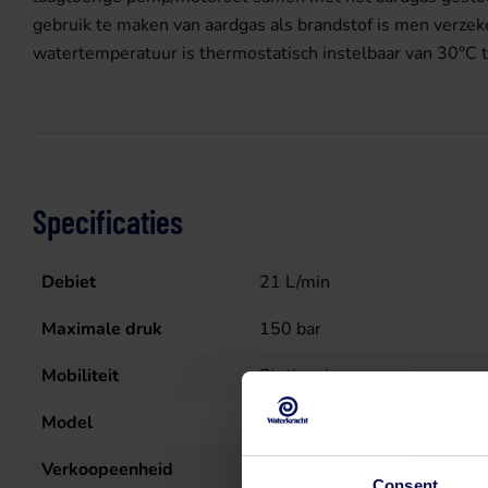
gebruik te maken van aardgas als brandstof is men verzek
watertemperatuur is thermostatisch instelbaar van 30°C 
Specificaties
Debiet
21
L/min
Maximale druk
150
bar
Mobiliteit
Stationair
Model
Gasboy
Verkoopeenheid
st
Consent