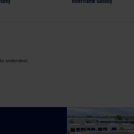
asboy
Vloerframe Gasboy
te onderdeel.