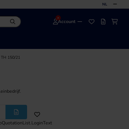
NL
Account
Zoeken
Favorieten
Offertelijst
Winke
 TH 150/21
inbedrijf.
Meer
oQuotationList.LoginText