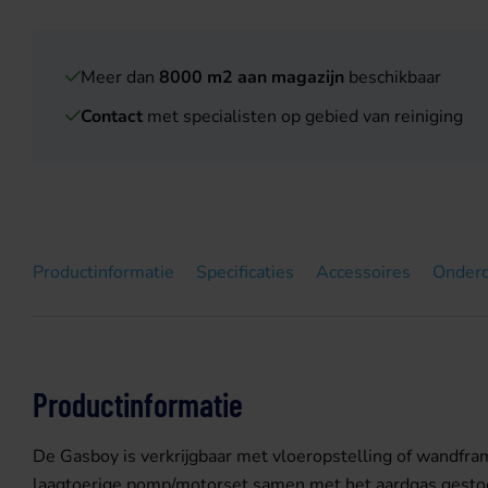
Meer dan
8000 m2 aan magazijn
beschikbaar
Contact
met specialisten op gebied van reiniging
Productinformatie
Specificaties
Accessoires
Onder
Productinformatie
De Gasboy is verkrijgbaar met vloeropstelling of wandfr
laagtoerige pomp/motorset samen met het aardgas gestoo