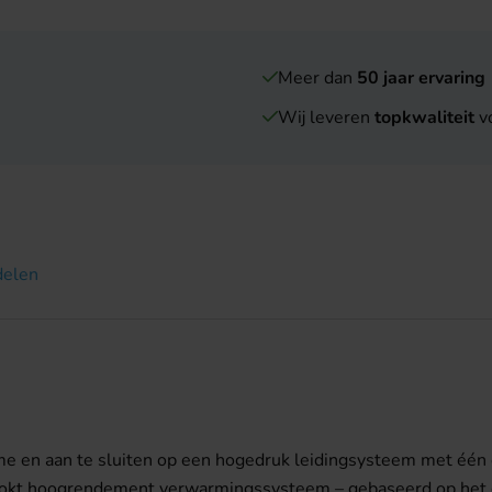
Meer dan
50 jaar ervaring
Wij leveren
topkwaliteit
vo
delen
ame en aan te sluiten op een hogedruk leidingsysteem met één
kt hoogrendement verwarmingssysteem – gebaseerd op het door