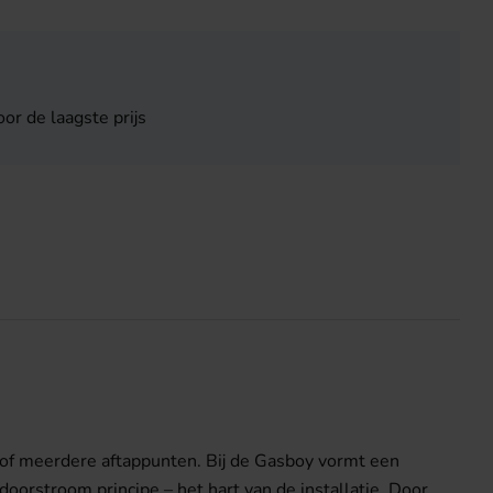
or de laagste prijs
 of meerdere aftappunten. Bij de Gasboy vormt een
stroom principe – het hart van de installatie. Door