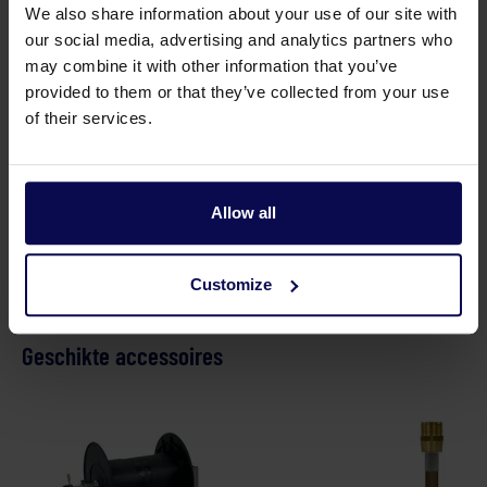
Type
Galax 200/17
We also share information about your use of our site with
our social media, advertising and analytics partners who
Verkoopeenheid
st
may combine it with other information that you’ve
provided to them or that they’ve collected from your use
Vermogen
6,4
kW
of their services.
Voeding
Diesel (brander),
Elektrisch (draad)
Allow all
Customize
Geschikte accessoires