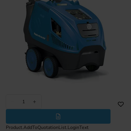
Minder
Meer
Product.AddToQuotationList.LoginText