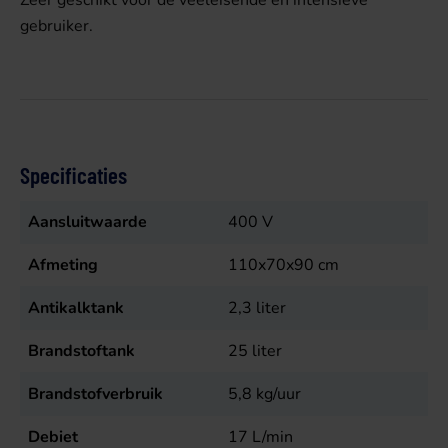
Zeer geschikt voor de veeleisende en intensieve
gebruiker.
Specificaties
Aansluitwaarde
400
V
Afmeting
110x70x90 cm
Antikalktank
2,3
liter
Brandstoftank
25
liter
Brandstofverbruik
5,8
kg/uur
Debiet
17
L/min