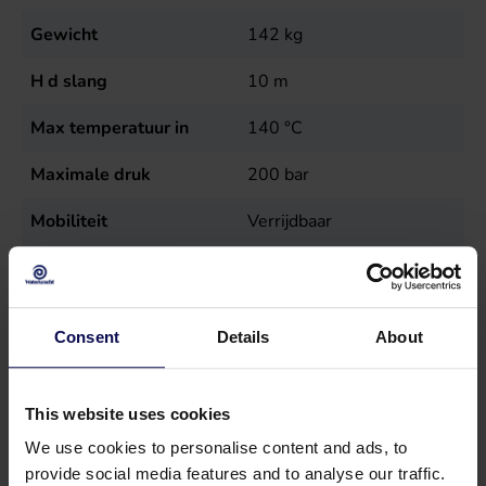
Gewicht
142
kg
H d slang
10
m
Max temperatuur in
140
°C
Maximale druk
200
bar
Mobiliteit
Verrijdbaar
Model
Galax
Reinigingsmiddelentank
22
liter
Consent
Details
About
Spanning
400
Volt
Temperatuur
140
°C
This website uses cookies
We use cookies to personalise content and ads, to
Toerental
1400
r.p.m.
provide social media features and to analyse our traffic.