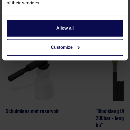
of their services.
Allow all
Geschikte accessoires
Customize
Schuimlans met reservoir
"Rioolslang DN5
200bar - lengte:
bu"