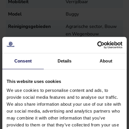
Mobiliteit
Verrijdbaar
Model
Buggy
Reinigingsgebieden
Agrarische sector, Bouw
en Wegenbouw
Spanning
400
Volt
Temperatuur
50
°C
Consent
Details
About
Toerental
1400
r.p.m.
This website uses cookies
Type
Buggy Compact 200/15 T
We use cookies to personalise content and ads, to
Verkoopeenheid
st
provide social media features and to analyse our traffic.
We also share information about your use of our site with
Vermogen
5,8
kW
our social media, advertising and analytics partners who
may combine it with other information that you’ve
Voeding
Elektrisch (draad)
provided to them or that they’ve collected from your use