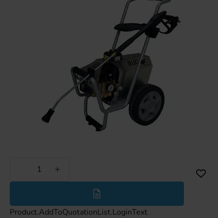
Minder
Meer
Product.AddToQuotationList.LoginText