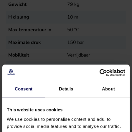
Gewicht
79
kg
H d slang
10
m
Max temperatuur in
50
°C
Maximale druk
150
bar
Mobiliteit
Verrijdbaar
Model
Buggy
Reinigingsgebieden
Agrarische sector, Bouw
en Wegenbouw
Consent
Details
About
Spanning
400
Volt
This website uses cookies
Temperatuur
50
°C
We use cookies to personalise content and ads, to
Toerental
1400
r.p.m.
provide social media features and to analyse our traffic.