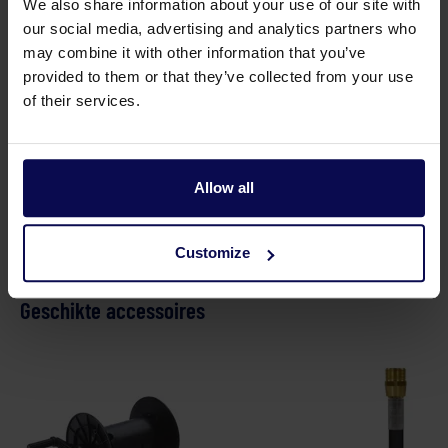
We also share information about your use of our site with
Type
Buggy 150/21
our social media, advertising and analytics partners who
may combine it with other information that you’ve
Verkoopeenheid
st
provided to them or that they’ve collected from your use
of their services.
Vermogen
6,25
kW
Voeding
Elektrisch (draad)
Allow all
Customize
Geschikte accessoires