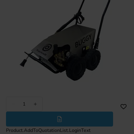
Minder
Meer
Product.AddToQuotationList.LoginText